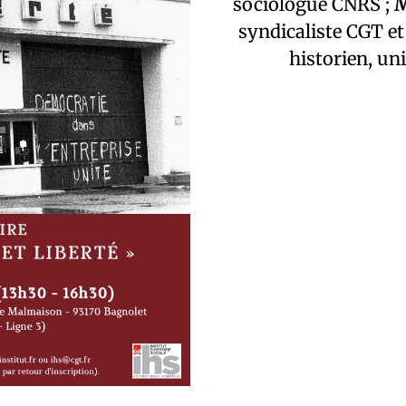
sociologue CNRS ;
M
syndicaliste CGT e
historien, un