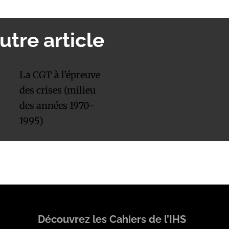
utre article
La CGT à l’épreuve
des crises (milieu
des années 1970-
1995)
Découvrez les Cahiers de l’IHS