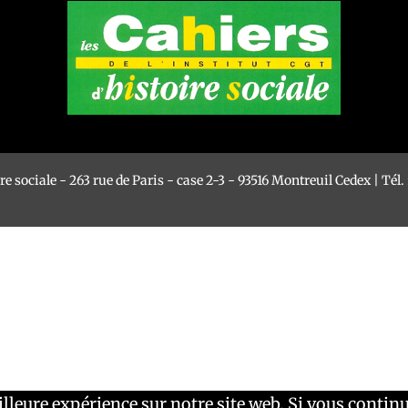
re sociale - 263 rue de Paris - case 2-3 - 93516 Montreuil Cedex | Tél. :
lleure expérience sur notre site web. Si vous continu