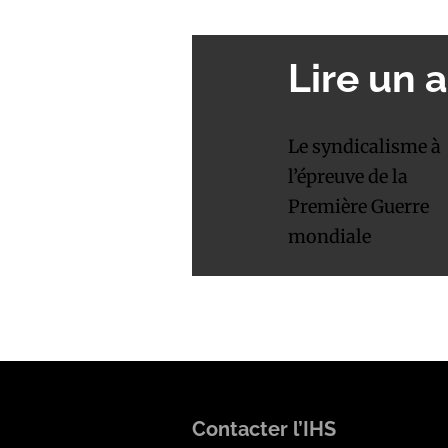
Lire un a
Le syndicalisme à
l’épreuve de la
Première Guerre
mondiale
Contacter l’IHS