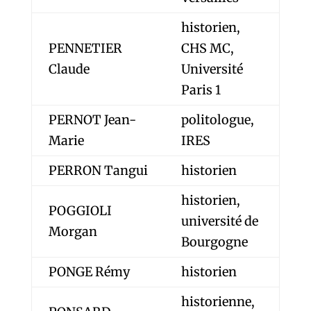
historien,
PENNETIER
CHS MC,
Claude
Université
Paris 1
PERNOT Jean-
politologue,
Marie
IRES
PERRON Tangui
historien
historien,
POGGIOLI
université de
Morgan
Bourgogne
PONGE Rémy
historien
historienne,