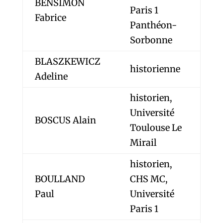
BENSIMON
Paris 1
Fabrice
Panthéon-
Sorbonne
BLASZKEWICZ
historienne
Adeline
historien,
Université
BOSCUS Alain
Toulouse Le
Mirail
historien,
BOULLAND
CHS MC,
Paul
Université
Paris 1