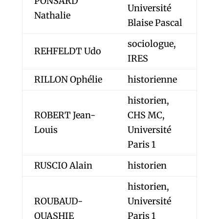
PONSARD
Université
Nathalie
Blaise Pascal
sociologue,
REHFELDT Udo
IRES
RILLON Ophélie
historienne
historien,
ROBERT Jean-
CHS MC,
Louis
Université
Paris 1
RUSCIO Alain
historien
historien,
ROUBAUD-
Université
QUASHIE
Paris 1