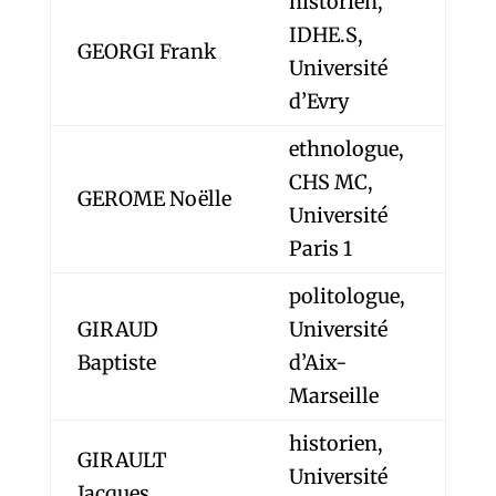
historien,
IDHE.S,
GEORGI Frank
Université
d’Evry
ethnologue,
CHS MC,
GEROME Noëlle
Université
Paris 1
politologue,
GIRAUD
Université
Baptiste
d’Aix-
Marseille
historien,
GIRAULT
Université
Jacques