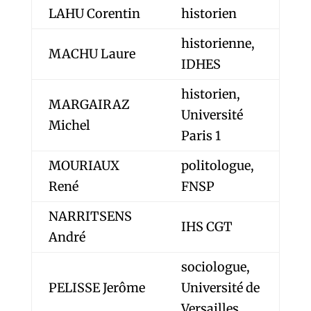
LAHU Corentin
historien
historienne,
MACHU Laure
IDHES
historien,
MARGAIRAZ
Université
Michel
Paris 1
MOURIAUX
politologue,
René
FNSP
NARRITSENS
IHS CGT
André
sociologue,
PELISSE Jerôme
Université de
Versailles