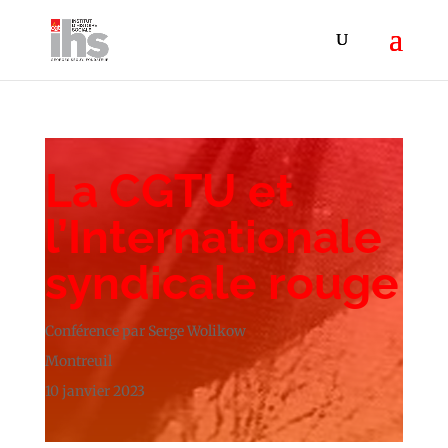
La CGTU et
l’Internationale
syndicale rouge
Conférence par Serge Wolikow
Montreuil
10 janvier 2023