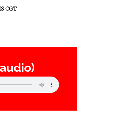
IHS CGT
audio)