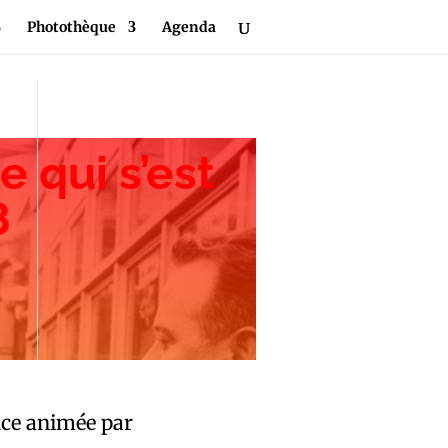
Photothèque
Agenda
e qui s’est
8
ce animée par