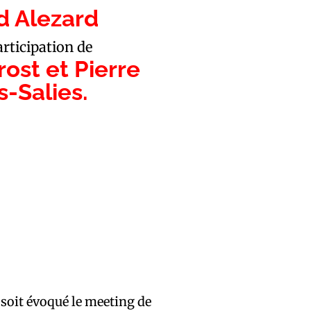
d Alezard
articipation de
ost et Pierre
-Salies.
 soit évoqué le meeting de