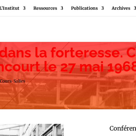
L’Institut
Ressources
Publications
Archives
 dans la forteresse. C
ancourt le 27 mai 196
 Cours-Salies
Conféren