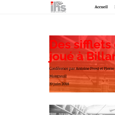
Accueil
Des sifflets
joué à Bill
Conférence par Antoine Prost et Pierre
Montreuil
19 juin 2018