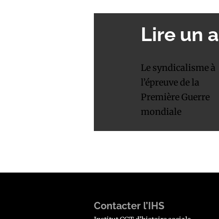
Lire un a
Le syndicalisme à
l’épreuve de la
Première Guerre
mondiale
Contacter l’IHS