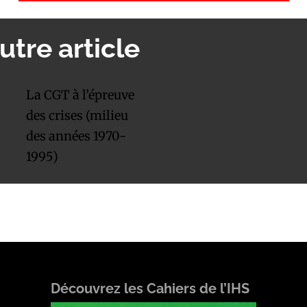
utre article
La CGT à l’épreuve
des crises (milieu
des années 1970-
1995)
Découvrez les Cahiers de l’IHS