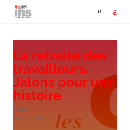
La retraite des
travailleurs.
Jalons pour une
histoire
8 pages
Novembre 2018